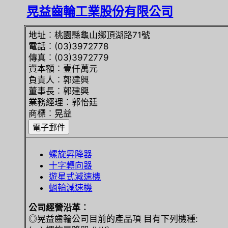
晃益齒輪工業股份有限公司
地址︰桃園縣龜山鄉頂湖路71號
電話︰(03)3972778
傳真︰(03)3972779
資本額︰壹仟萬元
負責人︰郭建興
董事長︰郭建興
業務經理︰郭怡廷
商標︰晃益
螺旋昇降器
十字轉向器
遊星式減速機
蝸輪減速機
公司經營沿革︰
◎晃益齒輪公司目前的產品項 目有下列機種: