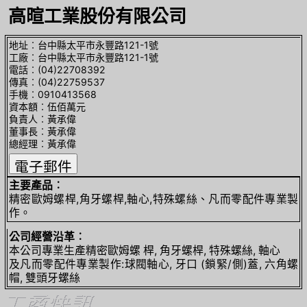
高暄工業股份有限公司
地址︰台中縣太平市永豐路121-1號
工廠︰台中縣太平市永豐路121-1號
電話︰(04)22708392
傳真︰(04)22759537
手機︰0910413568
資本額︰伍佰萬元
負責人︰黃承偉
董事長︰黃承偉
總經理︰黃承偉
主要產品︰
精密歐姆螺桿,角牙螺桿,軸心,特殊螺絲、凡而零配件專業製
作。
公司經營沿革︰
本公司專業生產精密歐姆螺 桿, 角牙螺桿, 特殊螺絲, 軸心
及凡而零配件專業製作:球閥軸心, 牙口 (鎖緊/側)蓋, 六角螺
帽, 雙頭牙螺絲