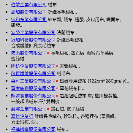
伯竣企業有限公司
絨布..
周加股份有限公司
針織長毛絨布..
宗和布業有限公司
紗布類, 絨布, 禮服. 皮包用布, 緞面布,
研發..
宜榮企業股份有限公司
法蘭絨布..
冠加科技股份有限公司
針織長毛絨布,
合成纖維針織長毛絨布..
崧杰股份有限公司
※
長毛絨布, 鑽石絨, 顆粒布羊羔絨,
蜜絲絨..
國紡企業股份有限公司
※
天鵝絨布..
啟貿纖維股份有限公司
絨毛布..
喜可工業股份有限公司
※
磁磚專用絨布 (122cm*280gm/ y)..
黃家紡織股份有限公司
※
雪花絨布料..
翔運實業股份有限公司
※
超細起毛絨布:單/ 雙刷梳剪搖,
一般起毛絨布:單/ 雙刷梳..
葳娜企業有限公司
※
鑽石絨, 電子絲絨..
嘉信企業行
針織長毛絨布, 珍珠粒., 各種裡布 (富貴綢,
秀士緞布, 沙..
福基織造股份有限公司
絨布..